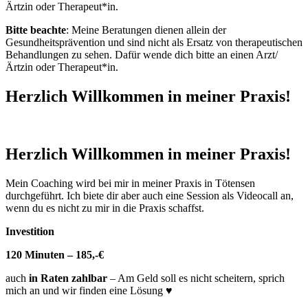
Ärtzin oder Therapeut*in.
Bitte beachte
: Meine Beratungen dienen allein der
Gesundheitsprävention und sind nicht als Ersatz von therapeutischen
Behandlungen zu sehen. Dafür wende dich bitte an einen Arzt/
Ärtzin oder Therapeut*in.
Herzlich Willkommen in meiner Praxis!
Herzlich Willkommen in meiner Praxis!
Mein Coaching wird bei mir in meiner Praxis in Tötensen
durchgeführt. Ich biete dir aber auch eine Session als Videocall an,
wenn du es nicht zu mir in die Praxis schaffst.
Investition
120 Minuten – 185,-€
auch
in Raten zahlbar
– Am Geld soll es nicht scheitern, sprich
mich an und wir finden eine Lösung ♥