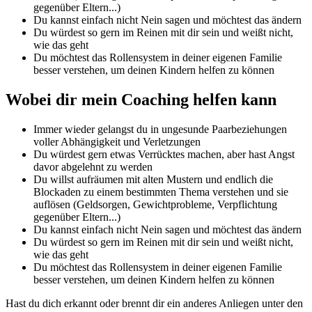
gegenüber Eltern...)
Du kannst einfach nicht Nein sagen und möchtest das ändern
Du würdest so gern im Reinen mit dir sein und weißt nicht,
wie das geht
Du möchtest das Rollensystem in deiner eigenen Familie
besser verstehen, um deinen Kindern helfen zu können
Wobei dir mein Coaching helfen kann
Immer wieder gelangst du in ungesunde Paarbeziehungen
voller Abhängigkeit und Verletzungen
Du würdest gern etwas Verrücktes machen, aber hast Angst
davor abgelehnt zu werden
Du willst aufräumen mit alten Mustern und endlich die
Blockaden zu einem bestimmten Thema verstehen und sie
auflösen (Geldsorgen, Gewichtprobleme, Verpflichtung
gegenüber Eltern...)
Du kannst einfach nicht Nein sagen und möchtest das ändern
Du würdest so gern im Reinen mit dir sein und weißt nicht,
wie das geht
Du möchtest das Rollensystem in deiner eigenen Familie
besser verstehen, um deinen Kindern helfen zu können
Hast du dich erkannt oder brennt dir ein anderes Anliegen unter den