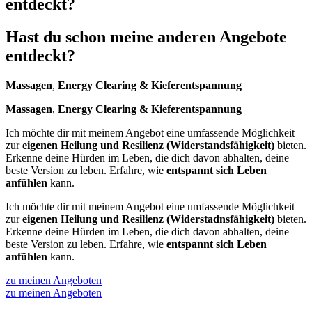
entdeckt?
Hast du schon meine anderen Angebote
entdeckt?
Massagen
,
Energy Clearing
&
Kieferentspannung
Massagen
,
Energy Clearing
&
Kieferentspannung
Ich möchte dir mit meinem Angebot eine umfassende Möglichkeit
zur
eigenen Heilung und Resilienz (Widerstandsfähigkeit)
bieten.
Erkenne deine Hürden im Leben, die dich davon abhalten, deine
beste Version zu leben. Erfahre, wie
entspannt sich Leben
anfühlen
kann.
Ich möchte dir mit meinem Angebot eine umfassende Möglichkeit
zur
eigenen Heilung und Resilienz (Widerstadnsfähigkeit)
bieten.
Erkenne deine Hürden im Leben, die dich davon abhalten, deine
beste Version zu leben. Erfahre, wie
entspannt sich Leben
anfühlen
kann.
zu meinen Angeboten
zu meinen Angeboten