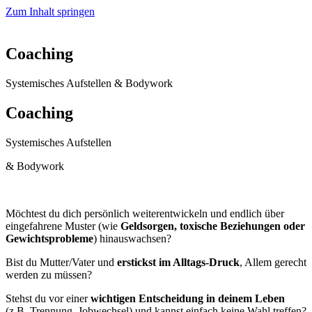
Zum Inhalt springen
Coaching
Systemisches Aufstellen & Bodywork
Coaching
Systemisches Aufstellen
& Bodywork
Möchtest du dich persönlich weiterentwickeln und endlich über
eingefahrene Muster (wie
Geldsorgen, toxische Beziehungen oder
Gewichtsprobleme
) hinauswachsen?
Bist du Mutter/Vater und
erstickst im Alltags-Druck
, Allem gerecht
werden zu müssen?
Stehst du vor einer
wichtigen Entscheidung in deinem Leben
(z.B. Trennung, Jobwechsel) und kannst einfach keine Wahl treffen?