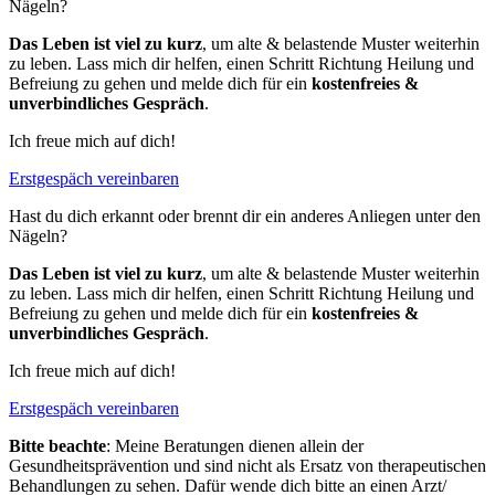
Nägeln?
Das Leben ist viel zu kurz
, um alte & belastende Muster weiterhin
zu leben. Lass mich dir helfen, einen Schritt Richtung Heilung und
Befreiung zu gehen und melde dich für ein
kostenfreies &
unverbindliches Gespräch
.
Ich freue mich auf dich!
Erstgespäch vereinbaren
Hast du dich erkannt oder brennt dir ein anderes Anliegen unter den
Nägeln?
Das Leben ist viel zu kurz
, um alte & belastende Muster weiterhin
zu leben. Lass mich dir helfen, einen Schritt Richtung Heilung und
Befreiung zu gehen und melde dich für ein
kostenfreies &
unverbindliches Gespräch
.
Ich freue mich auf dich!
Erstgespäch vereinbaren
Bitte beachte
: Meine Beratungen dienen allein der
Gesundheitsprävention und sind nicht als Ersatz von therapeutischen
Behandlungen zu sehen. Dafür wende dich bitte an einen Arzt/