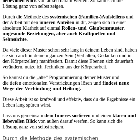
liebevollen Blick
von außen darauf werfen. So kann sich die
Lösung ganz von selbst zeigen.
Durch die Methode des
systemischen (Familien-)Aufstellens
und
der Arbeit mit den
inneren Anteilen
in dir, zeigen sich in einer
absoluten Klarheit auf einmal
Rollen- und Glaubensmuster,
ungesunde Beziehungen, aber auch Kraftquellen und
Sehnsüchte
.
Da viele dieser Muster schon sehr lang in deinem Leben sind, haben
sie sich auch in deinem ganzen Sein (Verhalten, Gedanken und in
den Körperzellen) manifestiert. Damit diese Ebenen sich dauerhaft
verändern, nutze ich Techniken aus der Körperarbeit.
So kannst du die „alte“ Programmierung deiner Muster und
die
tiefen emotionalen Verstrickungen
lösen und
findest neue
Wege der Verbindung und Heilung.
Diese Arbeit ist so kraftvoll und effektiv, dass du die Ergebnisse ein
Leben lang spüren wirst.
Lass uns gemeinsam
dein Inneres sortieren
und einen
klaren und
liebevollen Blick
von außen darauf werfen. So kann sich die
Lösung ganz von selbst zeigen.
Durch die Methode des systemischen