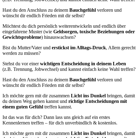
Hast du den Anschluss zu deinem
Bauchgefühl
verloren und
wünscht dir endlich Frieden mit dir selbst?
Möchtest du dich persönlich weiterentwickeln und endlich über
eingefahrene Muster (wie
Geldsorgen, toxische Beziehungen oder
Gewichtsprobleme
) hinauswachsen?
Bist du Mutter/Vater und
erstickst im Alltags-Druck
, Allem gerecht
werden zu müssen?
Stehst du vor einer
wichtigen Entscheidung in deinem Leben
(z.B. Trennung, Jobwechsel) und kannst einfach keine Wahl treffen?
Hast du den Anschluss zu deinem
Bauchgefühl
verloren und
wünscht dir endlich Frieden mit dir selbst?
Ich möchte gern mit dir zusammen
Licht ins Dunkel
bringen, damit
du deinen Weg gehen kannst und
richtige Entscheidungen mit
einem guten Gefühl
treffen kannst.
Ist das was für dich? Dann lass uns gleich auf ein erstes
Kennenlernen treffen – für dich unverbindlich & kostenlos.
Ich möchte gern mit dir zusammen
Licht ins Dunkel
bringen, damit